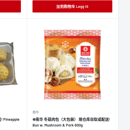
价
格
加到购物车 Legg til
南华
ineapple
❄️南华 冬菇肉包（大包装） 限仓库自取或配送!
Bun w. Mushroom & Pork 600g