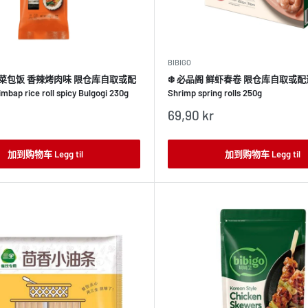
BIBIGO
 紫菜包饭 香辣烤肉味 限仓库自取或配
❄️ 必品阁 鲜虾春卷 限仓库自取或配送! 
mbap rice roll spicy Bulgogi 230g
Shrimp spring rolls 250g
销
69,90 kr
售
价
格
加到购物车 Legg til
加到购物车 Legg til