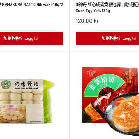
AMAKURA NATTO Hikiwaki 40g*2
❄️神丹 红心咸蛋黄 限仓库自取或配送! 
Duck Egg Yolk 132g
销
120,00 kr
售
价
格
加到购物车 Legg til
加到购物车 Legg til