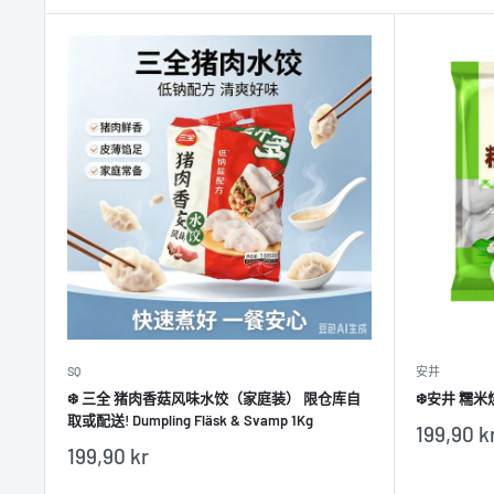
SQ
安井
❄️ 三全 猪肉香菇风味水饺（家庭装） 限仓库自
❄️安井 糯米烧
取或配送! Dumpling Fläsk & Svamp 1Kg
销
199,90 k
售
销
199,90 kr
价
售