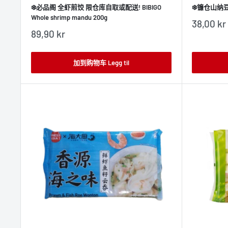
❄️必品阁 全虾煎饺 限仓库自取或配送! BIBIGO
❄️镰仓山纳豆 K
Whole shrimp mandu 200g
销
38,00 kr
售
销
89,90 kr
价
售
格
价
格
加到购物车 Legg til