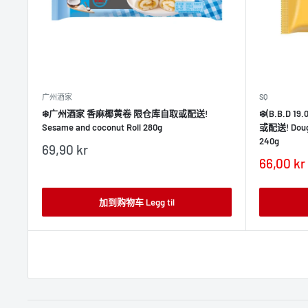
广州酒家
SQ
❄️广州酒家 香麻椰黄卷 限仓库自取或配送!
❄️(B.B.D
Sesame and coconut Roll 280g
或配送! Doughs
240g
销
69,90 kr
售
销
66,00 kr
价
售
格
价
格
加到购物车 Legg til