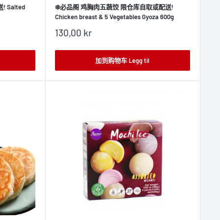
Salted
❄️必品阁 鸡胸肉五蔬饺 限仓库自取或配送!
Chicken breast & 5 Vegetables Gyoza 600g
销
130,00 kr
售
价
格
加到购物车 Legg til