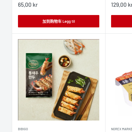
销
销
65,00 kr
129,00 k
售
售
价
价
格
格
加到购物车 Legg til
BIBIGO
NOREX MARK