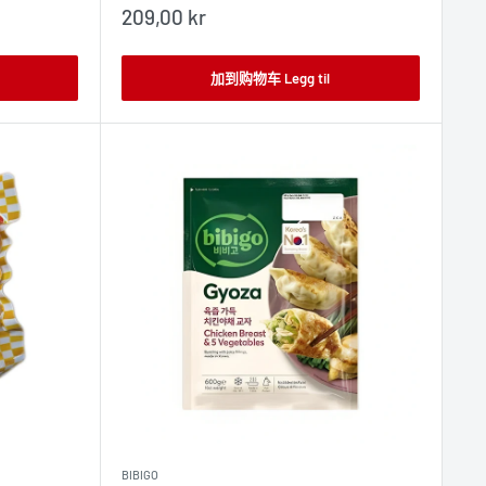
销
209,00 kr
售
价
格
加到购物车 Legg til
BIBIGO