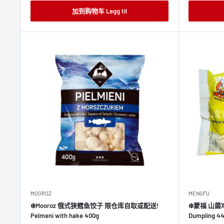
格
价
格
加到购物车 Legg til
MOOROZ
MENGFU
❄️Mooroz 俄式狭鳕鱼饺子 限仓库自取或配送!
❄️蒙福 山菌鸡肉
Pelmeni with hake 400g
Dumpling 4