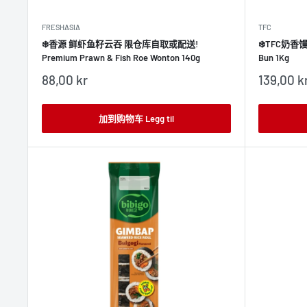
FRESHASIA
TFC
❄️香源 鲜虾鱼籽云吞 限仓库自取或配送!
❄️TFC奶香馒
Premium Prawn & Fish Roe Wonton 140g
Bun 1Kg
销
销
88,00 kr
139,00 k
售
售
价
价
格
格
加到购物车 Legg til