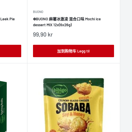
BUONO
ek Pie
❄️BUONO 麻薯冰激凌 混合口味 Mochi ice
dessert MIX 12x(6x26g)
销
99,90 kr
售
价
格
加到购物车 Legg til