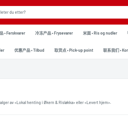
• Ferskvarer
冷冻产品 • Frysevarer
米面 • Ris og nudler
er
优惠产品 • Tilbud
取货点 • Pick-up point
联系我们 • Kont
lger av <Lokal henting i Økern & Risløkka> eller <Levert hjem>.