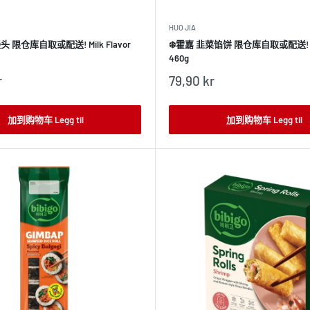
HUO JIA
头 限仓库自取或配送! Milk Flavor
❄️霍嘉 韭菜馅饼 限仓库自取或配送! Le
460g
销
r
79,90 kr
售
价
格
加到购物车 Legg til
加到购物车 Legg til