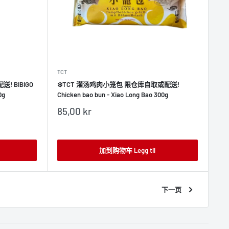
TCT
 BIBIGO
❄️TCT 灌汤鸡肉小笼包 限仓库自取或配送!
0g
Chicken bao bun - Xiao Long Bao 300g
销
85,00 kr
售
价
格
加到购物车 Legg til
下一页