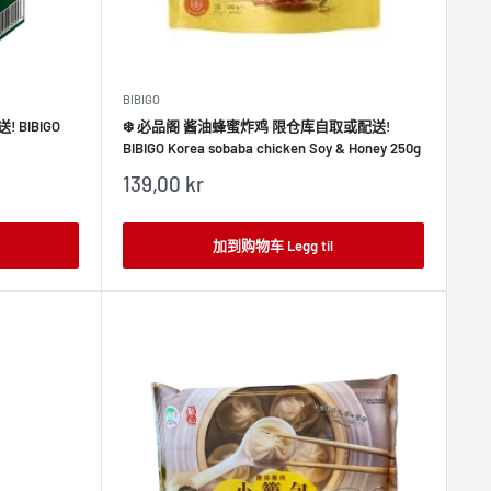
BIBIGO
BIBIGO
❄️ 必品阁 酱油蜂蜜炸鸡 限仓库自取或配送!
BIBIGO Korea sobaba chicken Soy & Honey 250g
销
139,00 kr
售
价
格
加到购物车 Legg til