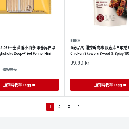
BIBIGO
 19.02.26)三全 茴香小油条 限仓库自取
❄️必品阁 甜辣鸡肉串 限仓库自取或配送!
ticks Deep-Fried Fennel Mini
Chicken Skewers Sweet & Spicy 18
销
99,90 kr
售
正
129,00 kr
价
常
价
格
格
加到购物车 Legg til
加到购物车 Legg til
1
2
3
4