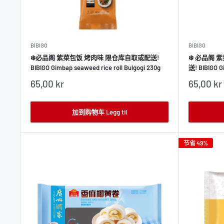
BIBIGO
BIBIGO
❄️必品阁 紫菜包饭 烤肉味 限仓库自取或配送!
❄️ 必品阁
BIBIGO Gimbap seaweed rice roll Bulgogi 230g
送! BIBIGO Gi
销
销
65,00 kr
65,00 kr
售
售
价
价
格
格
加到购物车 Legg til
节省 49%