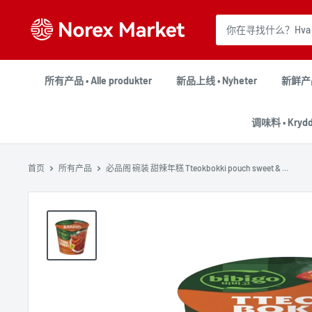
跳
NorexMarket
到
内
容
所有产品 • Alle produkter
新品上线 • Nyheter
新鲜产品 
调味料 • Krydd
首页
所有产品
必品阁 碗装 甜辣年糕 Tteokbokki pouch sweet & ...