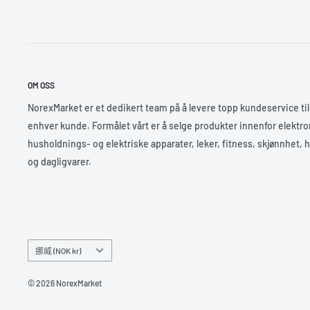
OM OSS
NorexMarket er et dedikert team på å levere topp kundeservice til
enhver kunde. Formålet vårt er å selge produkter innenfor elektro
husholdnings- og elektriske apparater, leker, fitness, skjønnhet, 
og dagligvarer.
挪威 (NOK kr)
© 2026 NorexMarket