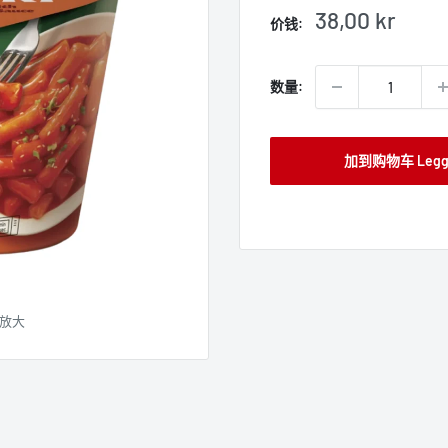
销
38,00 kr
价钱:
售
价
格
数量:
加到购物车 Legg t
放大