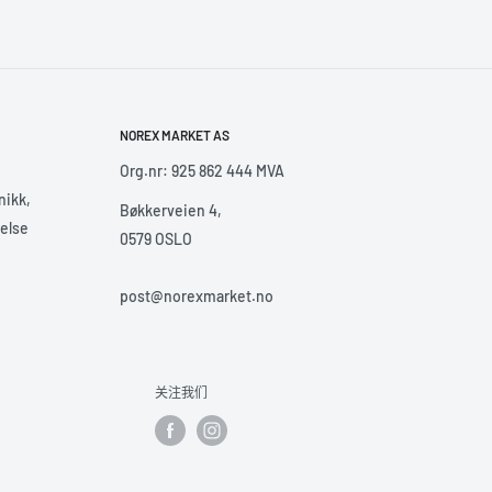
NOREX MARKET AS
Org.nr: 925 862 444 MVA
nikk,
Bøkkerveien 4,
helse
0579 OSLO
post@norexmarket.no
关注我们