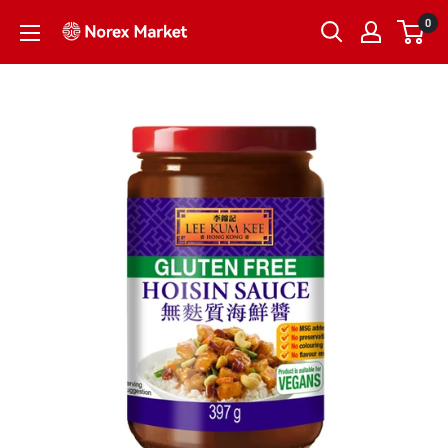
跳
0
NorexMarket
到
内
容