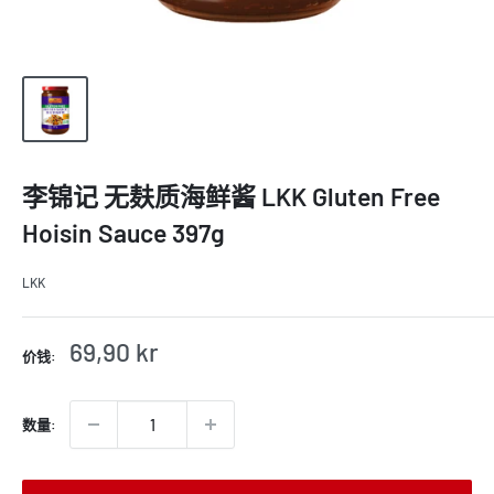
李锦记 无麸质海鲜酱 LKK Gluten Free
Hoisin Sauce 397g
LKK
销
69,90 kr
价钱:
售
价
格
数量: