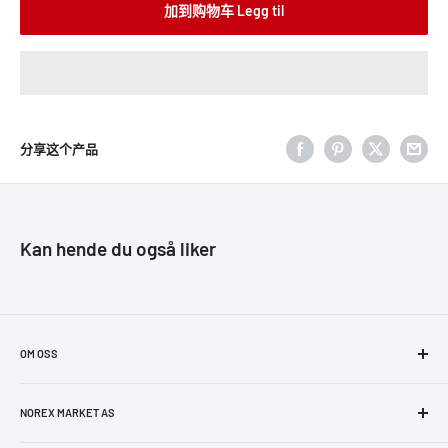
加到购物车 Legg til
分享这个产品
Kan hende du også liker
OM OSS
NorexMarket er et dedikert team på å levere topp kundeservice til
enhver kunde. Formålet vårt er å selge produkter innenfor
NOREX MARKET AS
elektronikk, husholdnings- og elektriske apparater, leker, fitness,