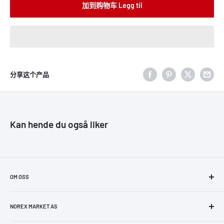
加到购物车 Legg til
分享这个产品
Kan hende du også liker
OM OSS
NorexMarket er et dedikert team på å levere topp kundeservice til
enhver kunde. Formålet vårt er å selge produkter innenfor
NOREX MARKET AS
elektronikk, husholdnings- og elektriske apparater, leker, fitness,