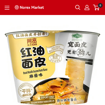
跳
0
NorexMarket
到
内
容