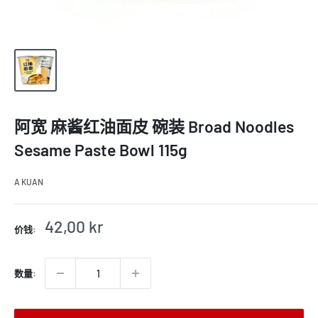
阿宽 麻酱红油面皮 碗装 Broad Noodles
Sesame Paste Bowl 115g
A KUAN
销
42,00 kr
价钱:
售
价
格
数量: