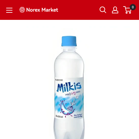
跳
0
NorexMarket
到
内
容