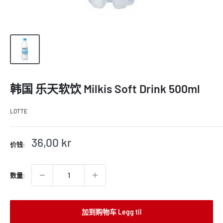
韩国 乐天软饮 Milkis Soft Drink 500ml
LOTTE
销
36,00 kr
价钱:
售
价
格
数量:
加到购物车 Legg til