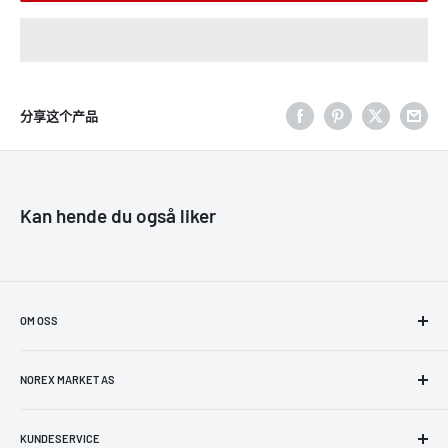
分享这个产品
Kan hende du også liker
OM OSS
NorexMarket er et dedikert team på å levere topp kundeservice til
enhver kunde. Formålet vårt er å selge produkter innenfor
NOREX MARKET AS
elektronikk, husholdnings- og elektriske apparater, leker, fitness,
Org.nr: 925 862 444 MVA
skjønnhet, helse og dagligvarer.
KUNDESERVICE