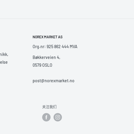
NOREX MARKET AS
Org.nr: 925 862 444 MVA
nikk,
Bøkkerveien 4,
helse
0579 OSLO
post@norexmarket.no
关注我们