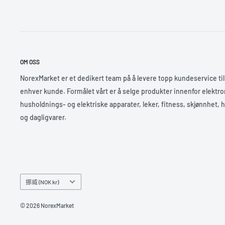
OM OSS
NorexMarket er et dedikert team på å levere topp kundeservice til
enhver kunde. Formålet vårt er å selge produkter innenfor elektro
husholdnings- og elektriske apparater, leker, fitness, skjønnhet, 
og dagligvarer.
挪威 (NOK kr)
© 2026 NorexMarket