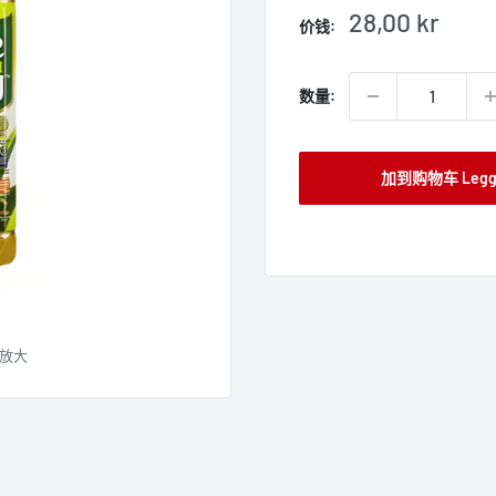
销
28,00 kr
价钱:
售
价
格
数量:
加到购物车 Legg t
放大