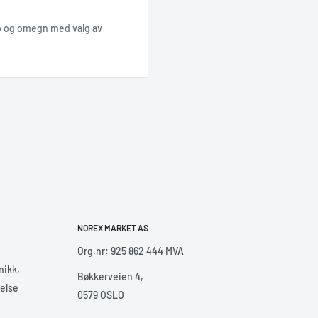
slo og omegn med valg av
NOREX MARKET AS
Org.nr: 925 862 444 MVA
nikk,
Bøkkerveien 4,
helse
0579 OSLO