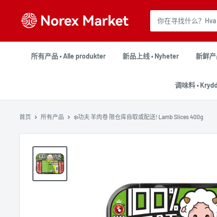
跳
NorexMarket
到
内
容
所有产品 • Alle produkter
新品上线 • Nyheter
新鲜产品 
调味料 • Krydd
首页
所有产品
❄️功夫 羊肉卷 限仓库自取或配送! Lamb Slices 400g