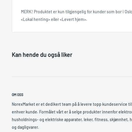
MERK!
P
roduktet er kun tilgjengelig for kunder som bor i O
<Lokal henting> eller <Levert hjem>.
Kan hende du også liker
OM OSS
NorexMarket er et dedikert team på å levere topp kundeservice til
enhver kunde. Formålet vårt er å selge produkter innenfor elektro
husholdnings- og elektriske apparater, leker, fitness, skjønnhet, 
og dagligvarer.