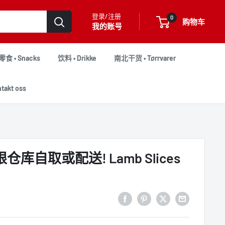
登录/注册
0
购物车
我的账号
零食 • Snacks
饮料 • Drikke
南北干货 • Tørrvarer
akt oss
限仓库自取或配送! Lamb Slices