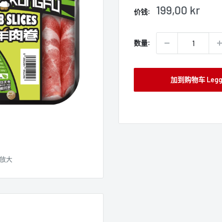
销
199,00 kr
价钱:
售
价
格
数量:
加到购物车 Legg t
放大