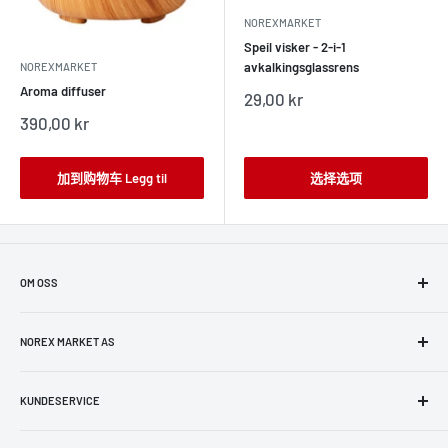
NOREXMARKET
Speil visker - 2-i-1
avkalkingsglassrens
NOREXMARKET
Aroma diffuser
销
29,00 kr
售
销
390,00 kr
价
售
格
价
格
加到购物车 Legg til
选择选项
OM OSS
NorexMarket er et dedikert team på å levere topp kundeservice til
enhver kunde. Formålet vårt er å selge produkter innenfor
NOREX MARKET AS
elektronikk, husholdnings- og elektriske apparater, leker, fitness,
Org.nr: 925 862 444 MVA
skjønnhet, helse og dagligvarer.
KUNDESERVICE
Bøkkerveien 4,
0579 OSLO
FAQs