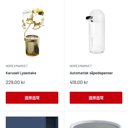
NOREXMARKET
NOREXMARKET
Karusell Lysestake
Automatisk såpedispenser
销
销
229,00 kr
419,00 kr
售
售
价
价
格
格
选择选项
选择选项