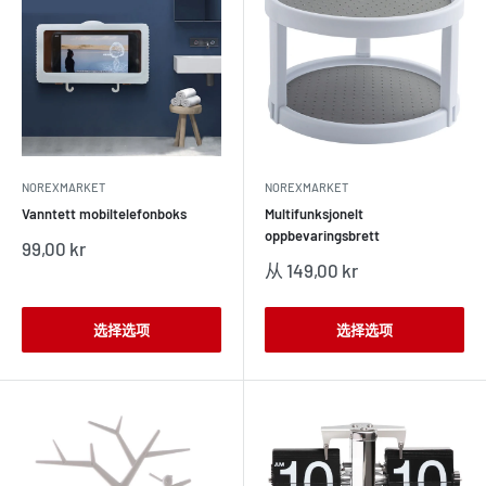
NOREXMARKET
NOREXMARKET
Vanntett mobiltelefonboks
Multifunksjonelt
oppbevaringsbrett
销
99,00 kr
售
销
从 149,00 kr
价
售
格
价
格
选择选项
选择选项