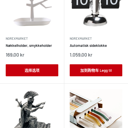
NOREXMARKET
NOREXMARKET
Nøkkelholder, smykkeholder
Automatisk sideklokke
销
销
169,00 kr
1.059,00 kr
售
售
价
价
格
格
选择选项
加到购物车 Legg til