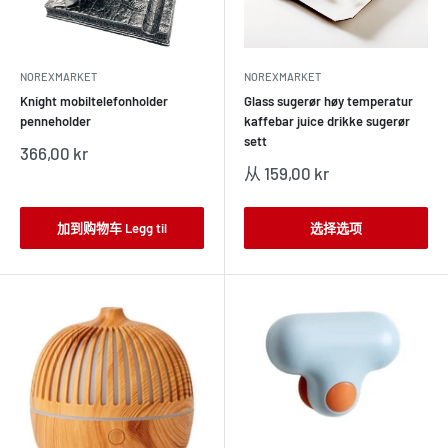
NOREXMARKET
NOREXMARKET
Knight mobiltelefonholder
Glass sugerør høy temperatur
penneholder
kaffebar juice drikke sugerør
sett
销
366,00 kr
售
销
从 159,00 kr
价
售
格
价
格
加到购物车 Legg til
选择选项