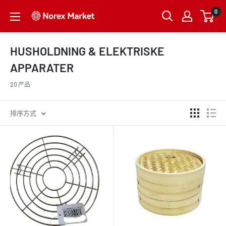
跳
0
NorexMarket
到
内
容
HUSHOLDNING & ELEKTRISKE
APPARATER
20 产品
排序方式